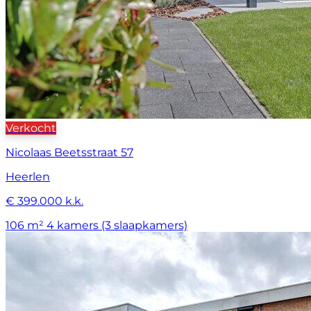
Verkocht
Nicolaas Beetsstraat 57
Heerlen
€ 399.000 k.k.
106 m²
4 kamers (3 slaapkamers)