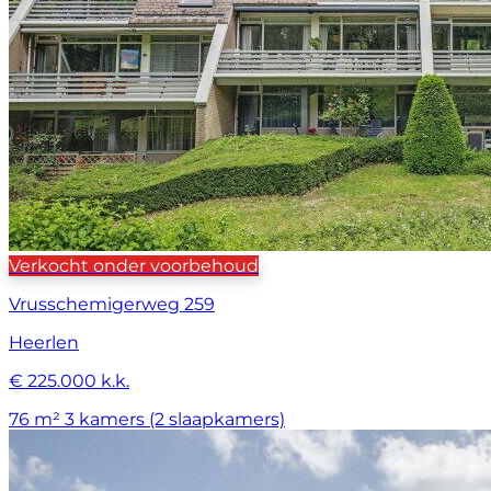
Verkocht onder voorbehoud
Vrusschemigerweg 259
Heerlen
€ 225.000 k.k.
76 m²
3 kamers (2 slaapkamers)