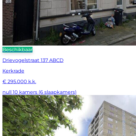
Beschikbaar
Drievogelstraat 137 ABCD
Kerkrade
€ 295.000 k.k.
null
10 kamers (6 slaapkamers)