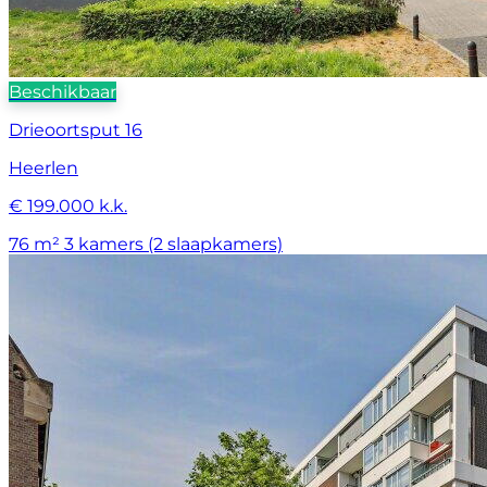
Beschikbaar
Drieoortsput 16
Heerlen
€ 199.000 k.k.
76 m²
3 kamers (2 slaapkamers)