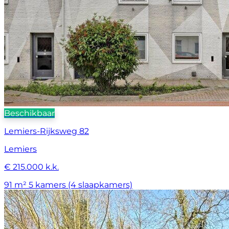
Beschikbaar
Lemiers-Rijksweg 82
Lemiers
€ 215.000 k.k.
91 m²
5 kamers (4 slaapkamers)