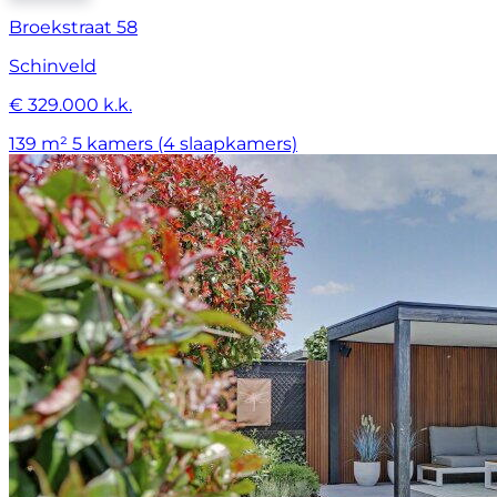
Broekstraat 58
Schinveld
€ 329.000 k.k.
139 m²
5 kamers (4 slaapkamers)