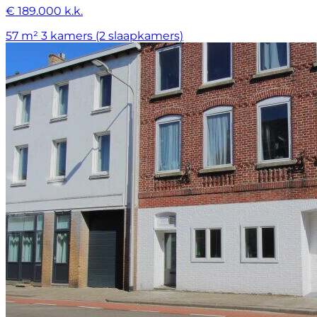
€ 189.000 k.k.
57 m²
3 kamers (2 slaapkamers)