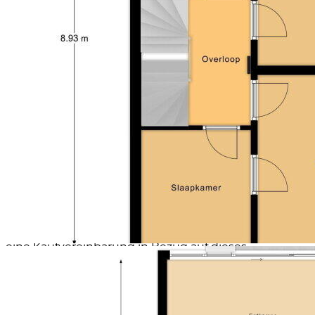
Wohnzimmer mit Parkettboden und Suite-Anlage
Fünf Schlafzimmer
Abbieger mit Rückwärtsmanöver
Ein ideales Familienhaus mit viel Lebensraum,
authentischen Elementen und nachhaltigen
Ausstattungen, located in einer guten Lage in
Heerlen.
Haftungsausschluss:
Die Sicherheitsleistung/Bankgarantie beträgt 10% des
Kaufpreises. Der Käufer hat diese innerhalb von zwei
Wochen nach dem Ablauf der
Finanzierungsbedingung beim zuständigen Notar
einzuzahlen.
Zum Schutz der Interessen sowohl des Käufers als
des Verkäufers wird ausdrücklich festgestellt, dass
eine Kaufvereinbarung in Bezug auf dieses
Immobilienobjekt erst zustande kommt, nachdem
sich Käufer und Verkäufer schriftlich über die
Kaufvereinbarung geeinigt haben
(Schriftformvorschrift).