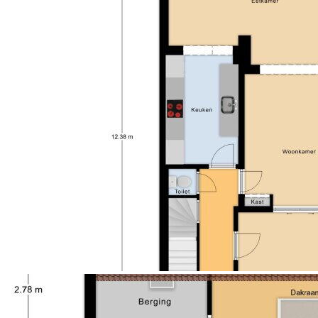
Alle von uns Büro提供的信息到此为止不够完整，让我根据
给定的荷兰文本提供一个符合要求的德语翻译：
Ein optional beigefügtes Plan ist ausschließlich als
globale Anzeige/Visualisierung gedacht. Von diesem
können keine Rechte abgeleitet werden. Falls die
Heizkraftwerksrohre und/oder der
Warmwasserzubringer Mietgeräte sind, muss der
Käufer den Mietvertrag übernehmen.