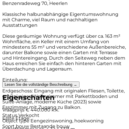
Benzenradeweg 70, Heerlen
Klassische halbunabhängige Eigentumswohnung
mit Charme, viel Raum und nachhaltigen
Ausstattungen
Diese geräumige Wohnung verfügt über ca. 163 m²
Wohnfläche, ein Keller mit einem Umfang von
mindestens 55 m² und verschiedene Außenbereiche,
darunter Balkone sowie einen Garten mit Terrasse
und Hintereingang. Durch den Seiteweg neben dem
Haus erreichen Sie einfach den hinteren Garten mit
Überdachung und Lagerraum.
Einteilung:
Lesen Sie die vollständige Beschreibung →
Erdgeschoss: Eingang mit originalen Fliesen, Toilette,
Eigenschaften
großzügiges Wohnzimmer mit Parkettboden und
Suite-Anlage, moderne Küche (2023) sowie
Esszimmer mit Zugang zu Balkon.
Vraagprijs
€ 440.000 k.k.
Status
Verkocht
Erste Etage:
Object type
Eengezinswoning, hoekwoning
Soort bouw
Bestaande bouw