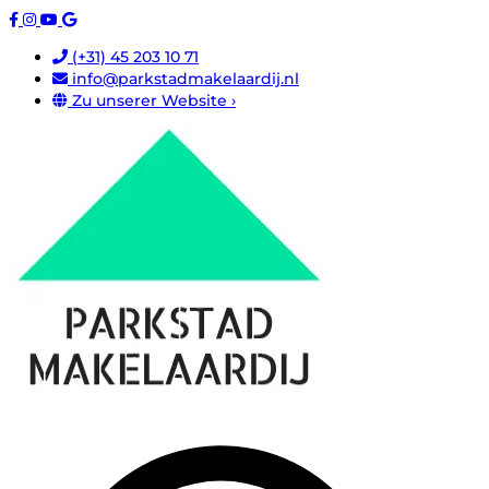
(+31) 45 203 10 71
info@parkstadmakelaardij.nl
Zu unserer Website ›