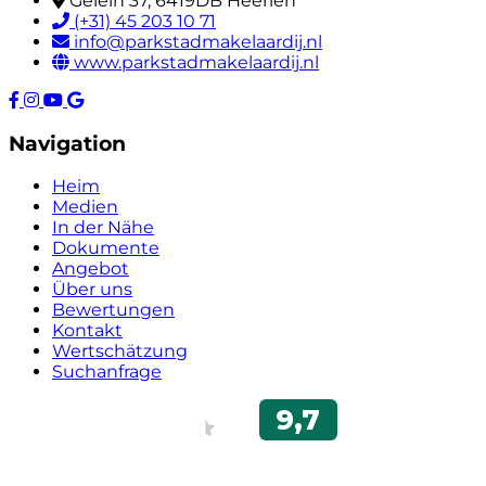
Gelein 37, 6419DB Heerlen
(+31) 45 203 10 71
info@parkstadmakelaardij.nl
www.parkstadmakelaardij.nl
Navigation
Heim
Medien
In der Nähe
Dokumente
Angebot
Über uns
Bewertungen
Kontakt
Wertschätzung
Suchanfrage